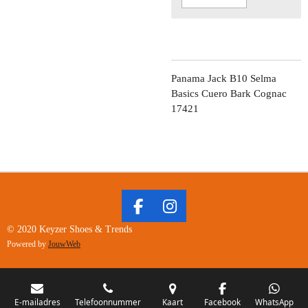
Panama Jack B10 Selma
Basics Cuero Bark Cognac
17421
F
I
A
N
© 2020 Keyzer Shoes & Trends
C
S
Powered by
JouwWeb
E
T
B
A
O
G
O
R
E-mailadres
Telefoonnummer
Kaart
Facebook
WhatsApp