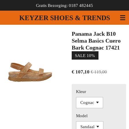
Gratis Bezorging: 0187 482445
Ga
direct
KEYZER SHOES & TRENDS
naar
de
hoofdinhoud
Panama Jack B10
Selma Basics Cuero
Bark Cognac 17421
SALE 10%
€ 107,10
€ 119,00
Kleur
Model