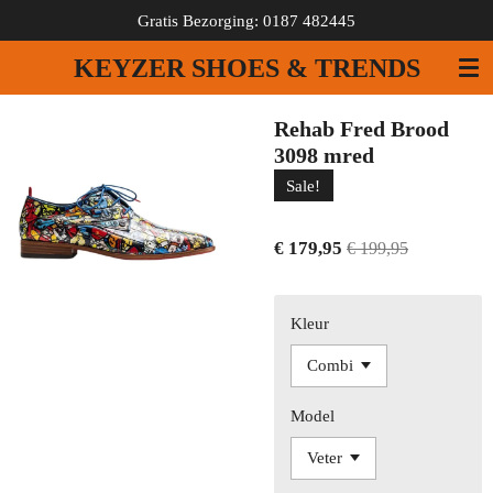
Gratis Bezorging: 0187 482445
Ga
direct
KEYZER SHOES & TRENDS
naar
de
hoofdinhoud
Rehab Fred Brood
3098 mred
Sale!
€ 179,95
€ 199,95
Kleur
Model