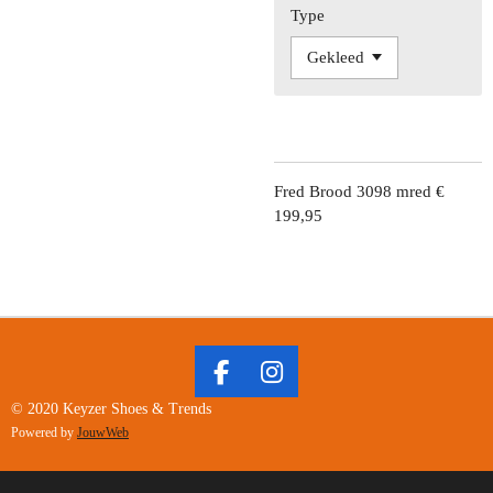
Type
Fred Brood 3098 mred €
199,95
F
I
A
N
© 2020 Keyzer Shoes & Trends
C
S
Powered by
JouwWeb
E
T
B
A