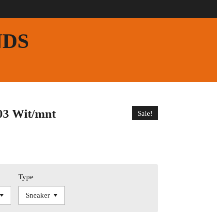
NDS
03 Wit/mnt
Sale!
Type