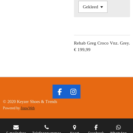
Rehab Greg Croco Vnz. Grey.
€ 199,99
F
I
A
N
© 2020 Keyzer Shoes & Trends
C
S
Powered by
JouwWeb
E
T
B
A
O
G
E-mailadres
Telefoonnummer
Kaart
Facebook
WhatsApp