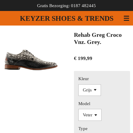
Gratis Bezorging: 0187 482445
Ga
direct
KEYZER SHOES & TRENDS
naar
de
hoofdinhoud
Rehab Greg Croco
Vnz. Grey.
€ 199,99
Kleur
Model
Type