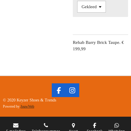
Rehab Barry Brick Taupe. €
199,99
F
I
A
N
© 2020 Keyzer Shoes & Trends
C
S
Powered by
JouwWeb
E
T
B
A
O
G
E-mailadres
Telefoonnummer
Kaart
Facebook
WhatsApp