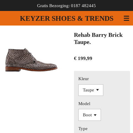
Gratis Bezorging: 0187 482445
Ga
direct
KEYZER SHOES & TRENDS
naar
de
hoofdinhoud
Rehab Barry Brick
Taupe.
€ 199,99
Kleur
Model
Type