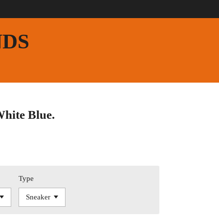
NDS
hite Blue.
Type