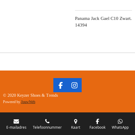
Panama Jack Gael C10 Zwart.
14394
F
I
A
N
© 2020 Keyzer Shoes & Trends
C
S
Powered by
JouwWeb
E
T
B
A
O
G
O
R
E-mailadres
Telefoonnummer
Kaart
Facebook
WhatsApp
K
A