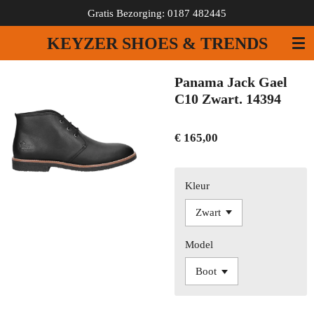
Gratis Bezorging: 0187 482445
Ga
direct
KEYZER SHOES & TRENDS
naar
de
hoofdinhoud
Panama Jack Gael
C10 Zwart. 14394
€ 165,00
Kleur
Model