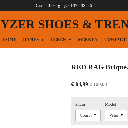
Gratis Bezorging: 0187 482445
YZER SHOES & TRE
HOME
DAMES
HEREN
MERKEN
CONTACT
RED RAG Brique
€ 84,99
€ 169,99
Kleur
Model