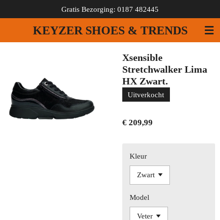
Gratis Bezorging: 0187 482445
Ga
direct
KEYZER SHOES & TRENDS
naar
de
hoofdinhoud
Xsensible
Stretchwalker Lima
HX Zwart.
Uitverkocht
€ 209,99
Kleur
Model