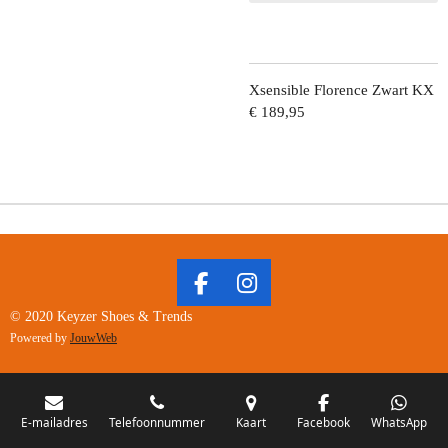
Xsensible Florence Zwart KX
€ 189,95
F
I
A
N
© 2020 Keyzer Shoes & Trends
C
S
Powered by
JouwWeb
E
T
B
A
O
G
O
R
E-mailadres
Telefoonnummer
Kaart
Facebook
WhatsApp
K
A