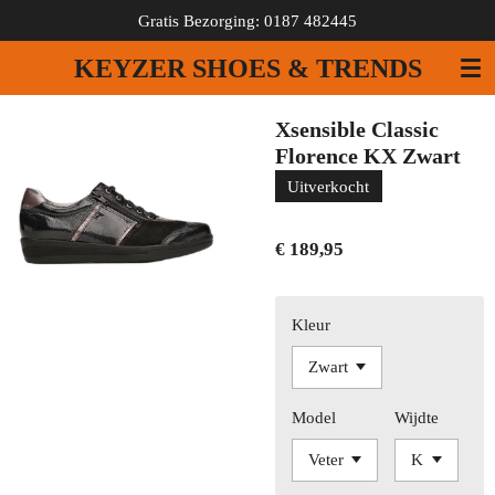
Gratis Bezorging: 0187 482445
Ga
direct
KEYZER SHOES & TRENDS
naar
de
hoofdinhoud
Xsensible Classic
Florence KX Zwart
Uitverkocht
€ 189,95
Kleur
Model
Wijdte