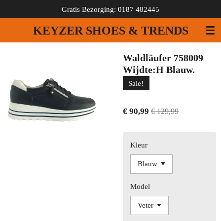
Gratis Bezorging: 0187 482445
Ga
direct
KEYZER SHOES & TRENDS
naar
de
hoofdinhoud
Waldläufer 758009
Wijdte:H Blauw.
Sale!
€ 90,99
€ 129,99
Kleur
Model