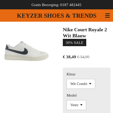
Gratis Bezorging: 0187 482445
Ga
direct
KEYZER SHOES & TRENDS
naar
de
hoofdinhoud
Nike Court Royale 2
Wit Blauw
30% SALE
€ 38,49
€ 54,99
Kleur
Model