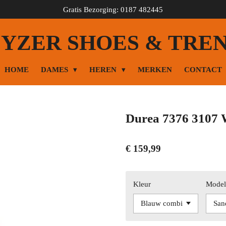
Gratis Bezorging: 0187 482445
YZER SHOES & TRE
HOME
DAMES
HEREN
MERKEN
CONTACT
Durea 7376 3107 
€ 159,99
Kleur
Mode