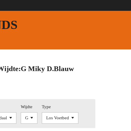
NDS
Wijdte:G Miky D.Blauw
l
Wijdte
Type