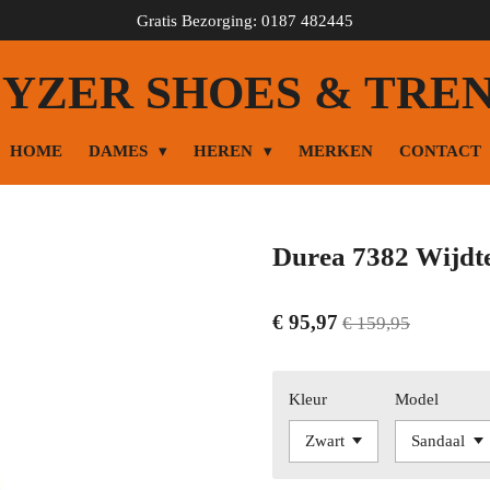
Gratis Bezorging: 0187 482445
YZER SHOES & TRE
HOME
DAMES
HEREN
MERKEN
CONTACT
Durea 7382 Wijdt
€ 95,97
€ 159,95
Kleur
Model