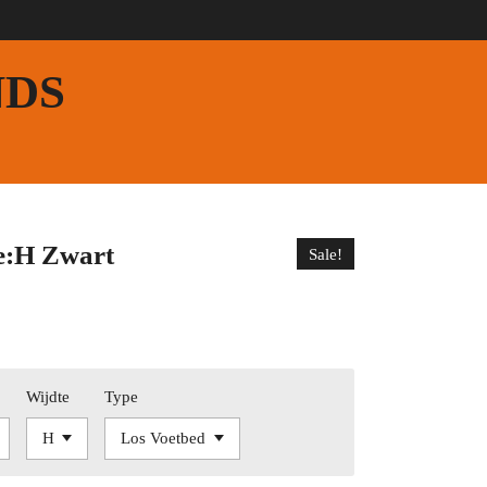
NDS
e:H Zwart
Sale!
Wijdte
Type