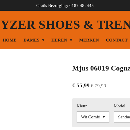
Gratis Bezorging: 0187 482445
YZER SHOES & TRE
HOME
DAMES
HEREN
MERKEN
CONTACT
Mjus 06019 Cogn
€ 55,99
€ 79,99
Kleur
Model