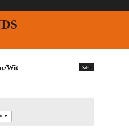
NDS
ac/Wit
Sale!