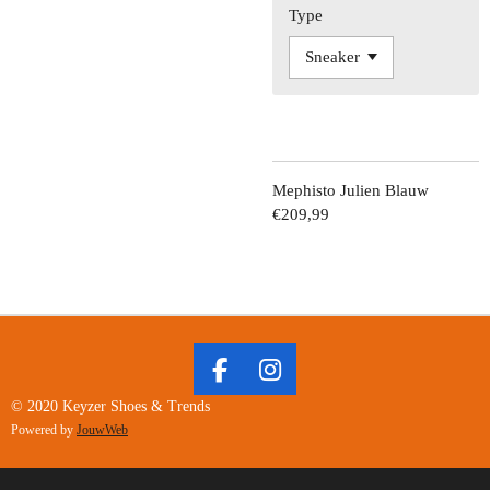
Type
Mephisto Julien Blauw
€209,99
F
I
A
N
© 2020 Keyzer Shoes & Trends
C
S
Powered by
JouwWeb
E
T
B
A