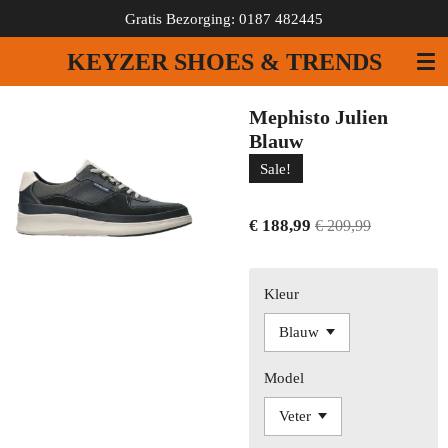
Gratis Bezorging: 0187 482445
Ga
direct
KEYZER SHOES & TRENDS
naar
de
hoofdinhoud
Mephisto Julien
Blauw
Sale!
€ 188,99
€ 209,99
Kleur
Model