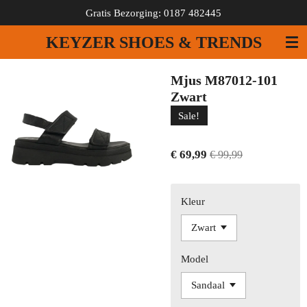
Gratis Bezorging: 0187 482445
Ga
direct
KEYZER SHOES & TRENDS
naar
de
hoofdinhoud
Mjus M87012-101
Zwart
Sale!
€ 69,99
€ 99,99
Kleur
Model