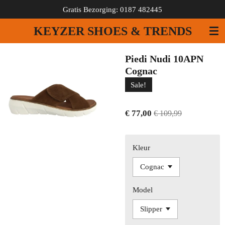
Gratis Bezorging: 0187 482445
Ga
direct
KEYZER SHOES & TRENDS
naar
de
hoofdinhoud
Piedi Nudi 10APN
Cognac
Sale!
€ 77,00
€ 109,99
Kleur
Model