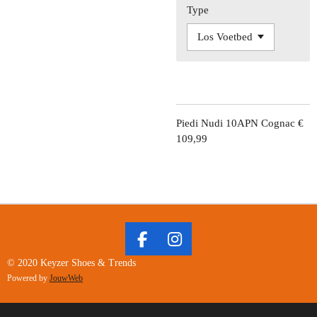
Type
Piedi Nudi 10APN Cognac €
109,99
F
I
A
N
© 2020 Keyzer Shoes & Trends
C
S
Powered by
JouwWeb
E
T
B
A