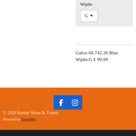
Wijdte
Gabor 66.742.36 Blue
Wijdte:G € 99,99
F
I
A
N
© 2020 Keyzer Shoes & Trends
C
S
Powered by
JouwWeb
E
T
B
A