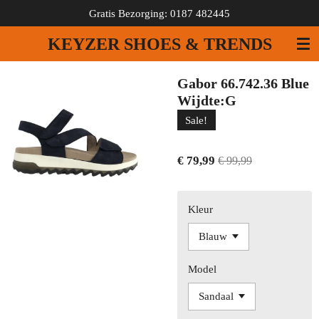
Gratis Bezorging: 0187 482445
Ga
direct
KEYZER SHOES & TRENDS
naar
de
hoofdinhoud
Gabor 66.742.36 Blue
Wijdte:G
Sale!
€ 79,99
€ 99,99
Kleur
Model