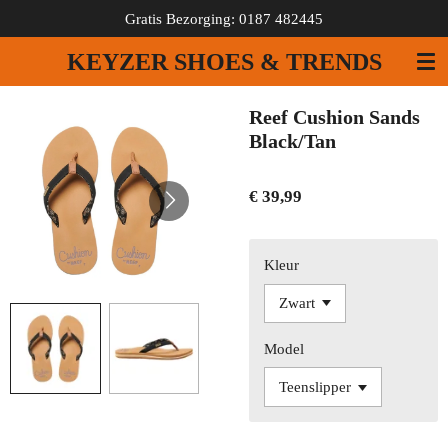
Gratis Bezorging: 0187 482445
Ga
direct
KEYZER SHOES & TRENDS
naar
de
hoofdinhoud
Reef Cushion Sands
Black/Tan
€ 39,99
Kleur
Model