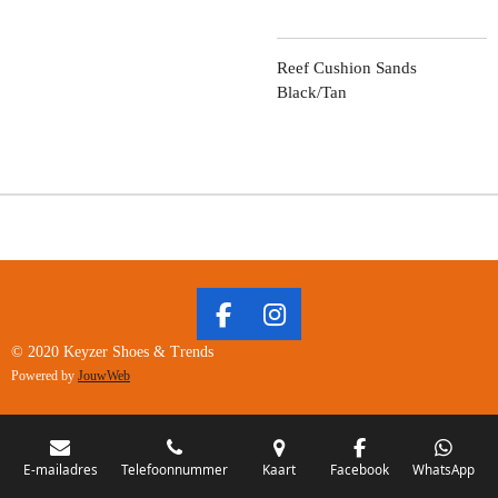
Reef Cushion Sands
Black/Tan
F
I
A
N
© 2020 Keyzer Shoes & Trends
C
S
Powered by
JouwWeb
E
T
B
A
O
G
O
R
E-mailadres
Telefoonnummer
Kaart
Facebook
WhatsApp
K
A