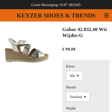
Gratis Bezorging: 0187 482445
Ga
direct
KEYZER SHOES & TRENDS
naar
de
hoofdinhoud
Gabor 42.832.40 Wit
Wijdte:G
€ 99,99
Kleur
Model
Wijdte