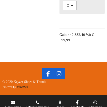
Gabor 42.832.40 Wit G
€99,99
F
I
A
N
© 2020 Keyzer Shoes & Trends
C
S
Powered by
JouwWeb
E
T
B
A
O
G
E-mailadres
Telefoonnummer
Kaart
Facebook
WhatsApp