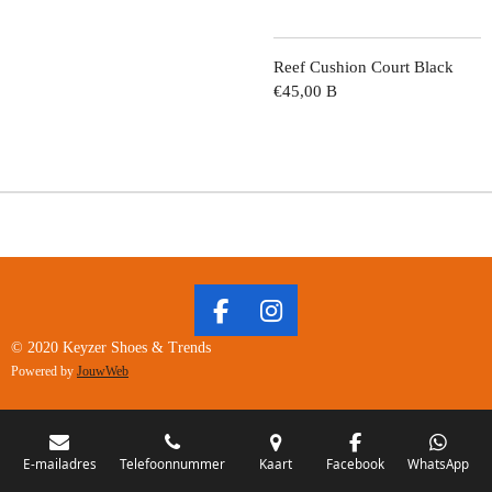
Reef Cushion Court Black
€45,00 B
F
I
A
N
© 2020 Keyzer Shoes & Trends
C
S
Powered by
JouwWeb
E
T
B
A
O
G
O
R
E-mailadres
Telefoonnummer
Kaart
Facebook
WhatsApp
K
A