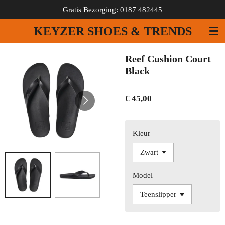
Gratis Bezorging: 0187 482445
Ga
direct
KEYZER SHOES & TRENDS
naar
de
hoofdinhoud
Reef Cushion Court
Black
€ 45,00
Kleur
Model