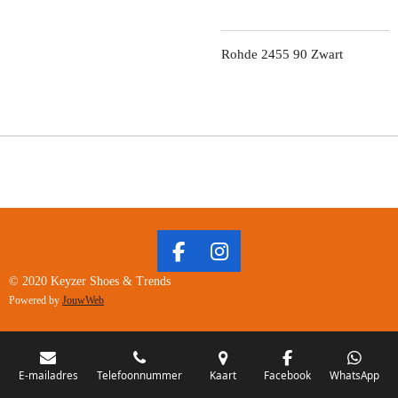
Rohde 2455 90 Zwart
F
I
A
N
© 2020 Keyzer Shoes & Trends
C
S
Powered by
JouwWeb
E
T
B
A
O
G
O
R
E-mailadres
Telefoonnummer
Kaart
Facebook
WhatsApp
K
A