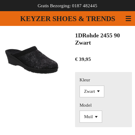
Gratis Bezorging: 0187 482445
Ga
direct
KEYZER SHOES & TRENDS
naar
de
hoofdinhoud
1DRohde 2455 90
Zwart
€ 39,95
Kleur
Model