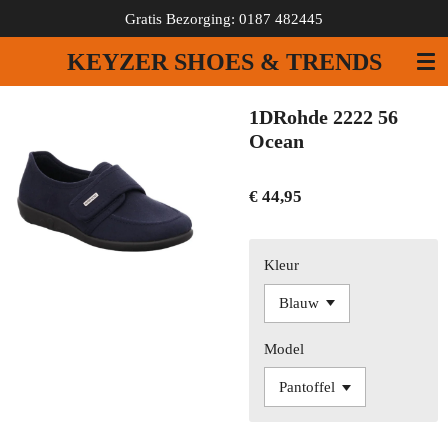
Gratis Bezorging: 0187 482445
Ga
direct
KEYZER SHOES & TRENDS
naar
de
hoofdinhoud
1DRohde 2222 56
Ocean
€ 44,95
Kleur
Model