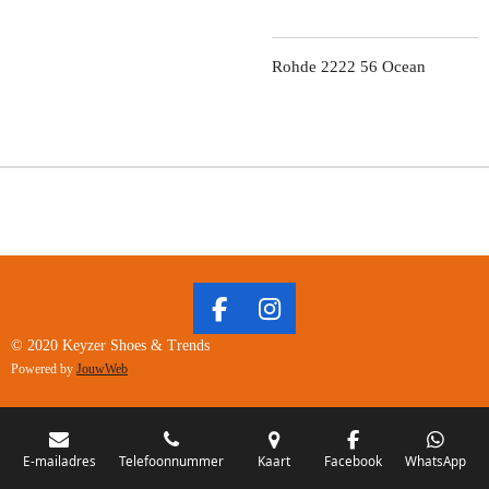
Rohde 2222 56 Ocean
F
I
A
N
© 2020 Keyzer Shoes & Trends
C
S
Powered by
JouwWeb
E
T
B
A
O
G
O
R
E-mailadres
Telefoonnummer
Kaart
Facebook
WhatsApp
K
A