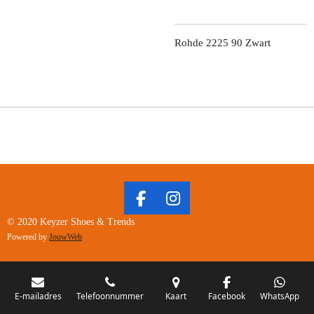
Rohde 2225 90 Zwart
F
I
A
N
© 2020 Keyzer Shoes & Trends
C
S
Powered by
JouwWeb
E
T
B
A
O
G
O
R
E-mailadres
Telefoonnummer
Kaart
Facebook
WhatsApp
K
A