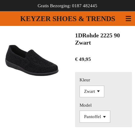
Gratis Bezorging: 0187 482445
Ga
direct
KEYZER SHOES & TRENDS
naar
de
hoofdinhoud
1DRohde 2225 90
Zwart
€ 49,95
Kleur
Model