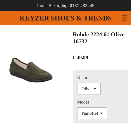
Gratis Bezorging: 0187 482445
Ga
direct
KEYZER SHOES & TRENDS
naar
de
hoofdinhoud
Rohde 2224 61 Olive
16732
€ 49,99
Kleur
Model