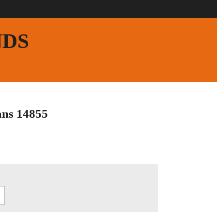
NDS
ans 14855