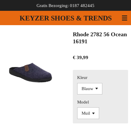
Gratis Bezorging: 0187 482445
Ga
direct
KEYZER SHOES & TRENDS
naar
de
hoofdinhoud
Rhode 2782 56 Ocean
16191
€ 39,99
Kleur
Model