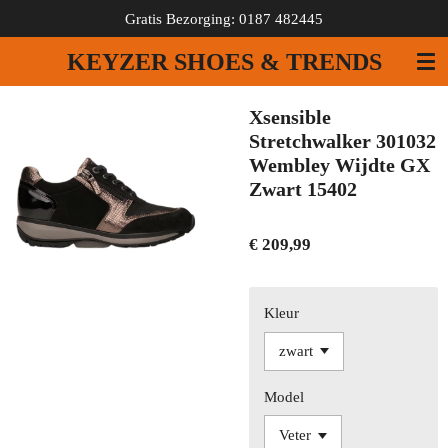
Gratis Bezorging: 0187 482445
Ga
direct
KEYZER SHOES & TRENDS
naar
de
hoofdinhoud
Xsensible
Stretchwalker 301032
Wembley Wijdte GX
Zwart 15402
€ 209,99
Kleur
Model