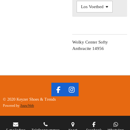
Wolky Center Softy
Anthracite 14956
F
I
A
N
© 2020 Keyzer Shoes & Trends
C
S
Powered by
JouwWeb
E
T
B
A
O
G
E-mailadres
Telefoonnummer
Kaart
Facebook
WhatsApp