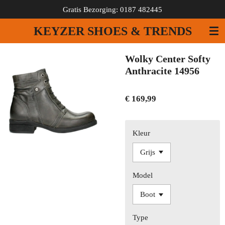
Gratis Bezorging: 0187 482445
Ga
direct
KEYZER SHOES & TRENDS
naar
de
hoofdinhoud
Wolky Center Softy
Anthracite 14956
€ 169,99
Kleur
Model
Type