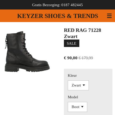
Gratis Bezorging: 0187 482445
Ga
direct
KEYZER SHOES & TRENDS
naar
de
hoofdinhoud
RED RAG 71228
Zwart
SALE
€ 90,00
€ 179,99
Kleur
Model