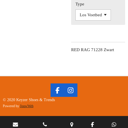
Type
RED RAG 71228 Zwart
F
I
A
N
© 2020 Keyzer Shoes & Trends
C
S
Powered by
JouwWeb
E
T
B
A
O
G