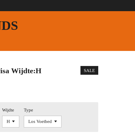
NDS
isa Wijdte:H
SALE
Wijdte
Type