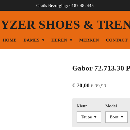
Gratis Bezorging: 0187 482445
YZER SHOES & TRE
HOME
DAMES
HEREN
MERKEN
CONTACT
Gabor 72.713.30 P
€ 70,00
€ 99,99
Kleur
Model