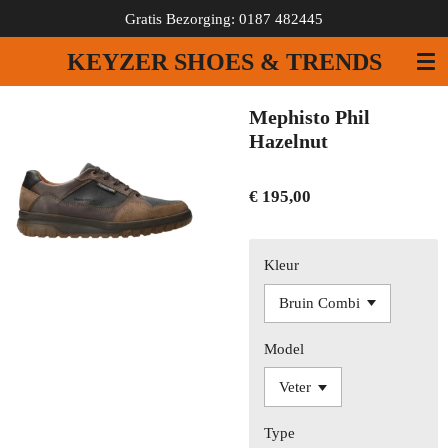
Gratis Bezorging: 0187 482445
Ga
direct
KEYZER SHOES & TRENDS
naar
de
hoofdinhoud
Mephisto Phil
Hazelnut
€ 195,00
Kleur
Model
Type