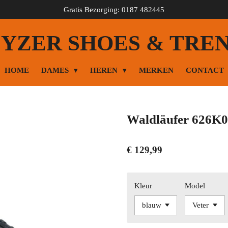
Gratis Bezorging: 0187 482445
YZER SHOES & TRE
HOME
DAMES
HEREN
MERKEN
CONTACT
Waldläufer 626K0
€ 129,99
Kleur
Model