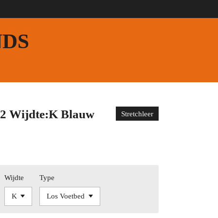
NDS
2 Wijdte:K Blauw
Stretchleer
Wijdte
Type