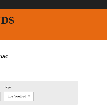
NDS
nac
Type