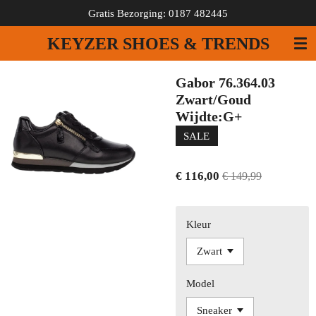
Gratis Bezorging: 0187 482445
Ga
direct
KEYZER SHOES & TRENDS
naar
de
hoofdinhoud
Gabor 76.364.03
Zwart/Goud
Wijdte:G+
SALE
€ 116,00
€ 149,99
Kleur
Model