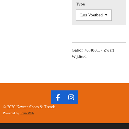
Type
Gabor 76.488.17 Zwart
Wijdte:G
F
I
A
N
© 2020 Keyzer Shoes & Trends
C
S
Powered by
JouwWeb
E
T
B
A