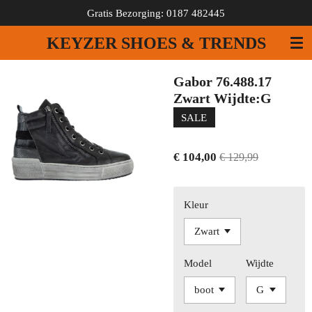
Gratis Bezorging: 0187 482445
Ga
direct
KEYZER SHOES & TRENDS
naar
de
hoofdinhoud
Gabor 76.488.17
Zwart Wijdte:G
SALE
€ 104,00
€ 129,99
Kleur
Model
Wijdte