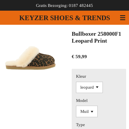
Gratis Bezorging: 0187 482445
Ga
direct
KEYZER SHOES & TRENDS
naar
de
hoofdinhoud
Bullboxer 258000F1
Leopard Print
€ 59,99
Kleur
Model
Type