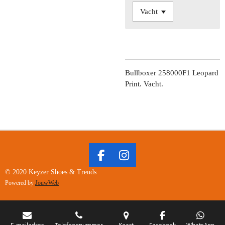
Bullboxer 258000F1 Leopard
Print. Vacht.
F
I
A
N
© 2020 Keyzer Shoes & Trends
C
S
Powered by
JouwWeb
E
T
B
A
O
G
E-mailadres
Telefoonnummer
Kaart
Facebook
WhatsApp