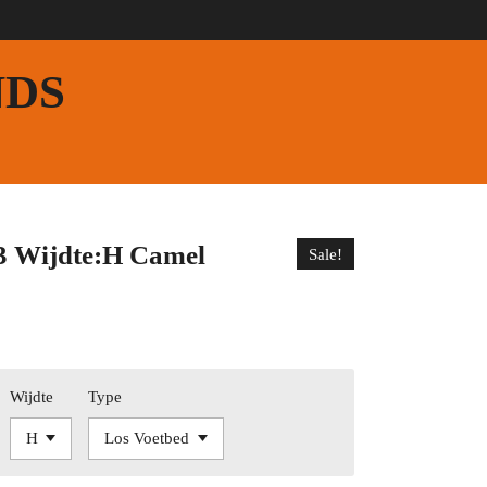
NDS
3 Wijdte:H Camel
Sale!
Wijdte
Type