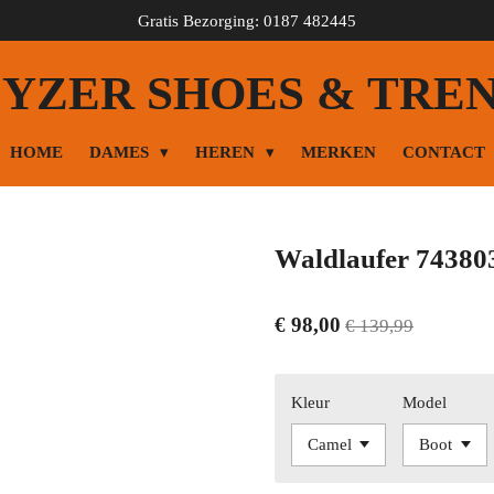
Gratis Bezorging: 0187 482445
YZER SHOES & TRE
HOME
DAMES
HEREN
MERKEN
CONTACT
Waldlaufer 74380
€ 98,00
€ 139,99
Kleur
Model