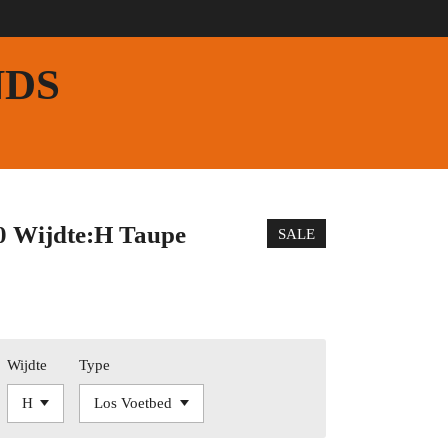
NDS
0 Wijdte:H Taupe
SALE
Wijdte
Type