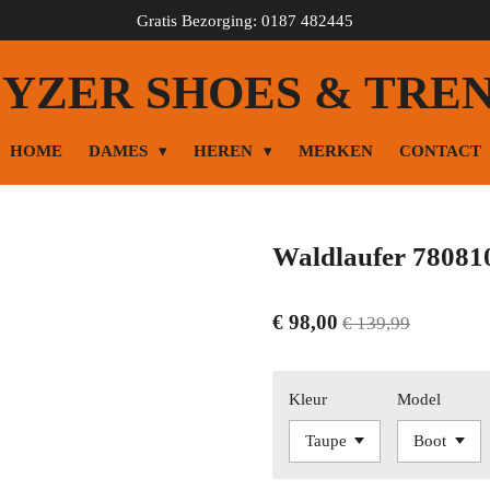
Gratis Bezorging: 0187 482445
YZER SHOES & TRE
HOME
DAMES
HEREN
MERKEN
CONTACT
Waldlaufer 78081
€ 98,00
€ 139,99
Kleur
Model