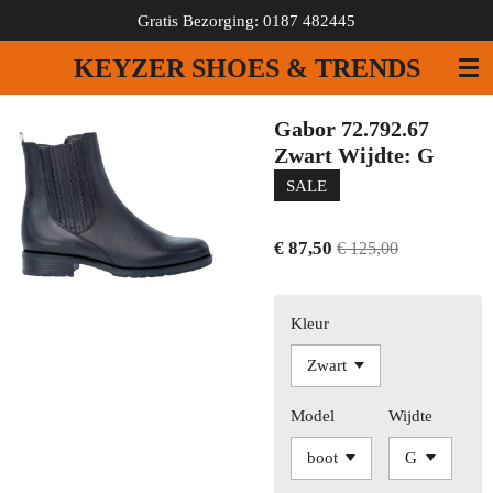
Gratis Bezorging: 0187 482445
Ga
direct
KEYZER SHOES & TRENDS
naar
de
hoofdinhoud
Gabor 72.792.67
Zwart Wijdte: G
SALE
€ 87,50
€ 125,00
Kleur
Model
Wijdte