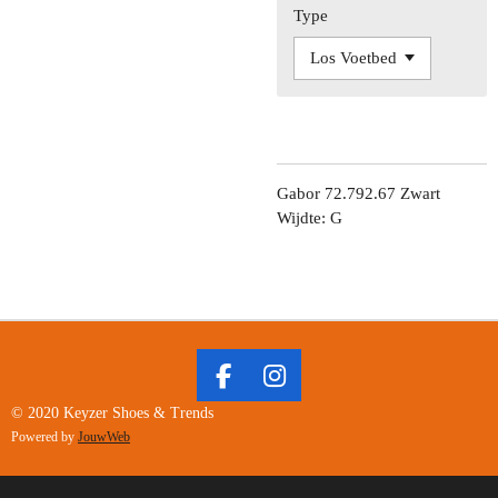
Type
Gabor 72.792.67 Zwart
Wijdte: G
F
I
A
N
© 2020 Keyzer Shoes & Trends
C
S
Powered by
JouwWeb
E
T
B
A