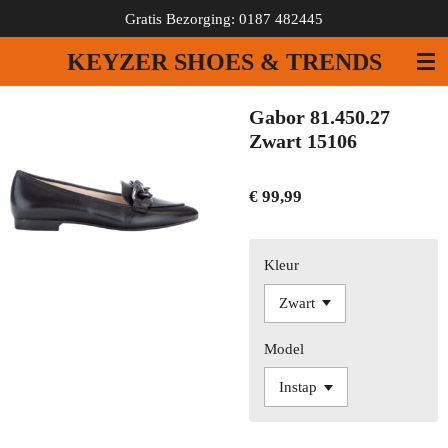
Gratis Bezorging: 0187 482445
Ga
direct
KEYZER SHOES & TRENDS
naar
de
hoofdinhoud
Gabor 81.450.27
Zwart 15106
€ 99,99
Kleur
Model