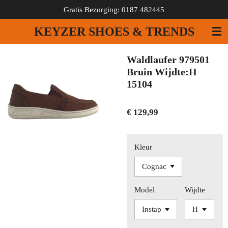
Gratis Bezorging: 0187 482445
Ga
direct
KEYZER SHOES & TRENDS
naar
de
hoofdinhoud
Waldlaufer 979501
Bruin Wijdte:H
15104
€ 129,99
Kleur
Model
Wijdte