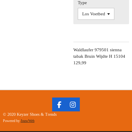
Type
Waldlaufer 979501 sienna
tabak Bruin Wijdte H 15104
129,99
F
I
A
N
© 2020 Keyzer Shoes & Trends
C
S
Powered by
JouwWeb
E
T