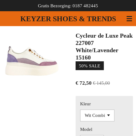
Gratis Bezorging: 0187 482445
Ga
direct
KEYZER SHOES & TRENDS
naar
de
hoofdinhoud
Cycleur de Luxe Peak
227007
White/Lavender
15160
50% SALE
€ 72,50
€ 145,00
Kleur
Model