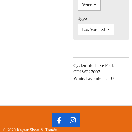
Type
Cycleur de Luxe Peak
CDLW227007
White/Lavender 15160
F
I
A
N
© 2020 Keyzer Shoes & Trends