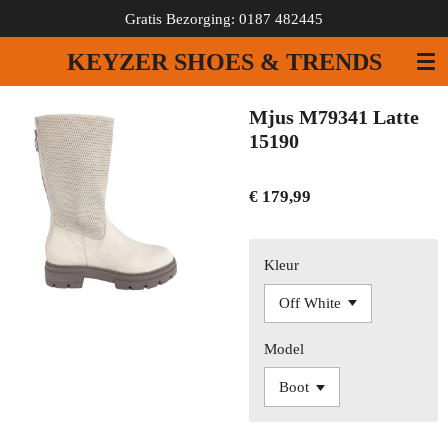
Gratis Bezorging: 0187 482445
Ga
direct
KEYZER SHOES & TRENDS
naar
de
hoofdinhoud
Mjus M79341 Latte
15190
€ 179,99
Kleur
Model