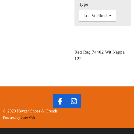
Type
Red Rag 74402 Wit Nappa
122
F
I
A
N
© 2020 Keyzer Shoes & Trends
C
S
Powered by
JouwWeb
E
T
B
A