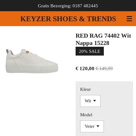
Gratis Bezorging: 0187 482445
Ga
direct
KEYZER SHOES & TRENDS
naar
de
hoofdinhoud
RED RAG 74402 Wit
Nappa 15228
20% SALE
€ 120,00
€ 149,99
Kleur
Model