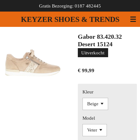
Gratis Bezorging: 0187 482445
Ga
direct
KEYZER SHOES & TRENDS
naar
de
hoofdinhoud
Gabor 83.420.32
Desert 15124
Uitverkocht
€ 99,99
Kleur
Model