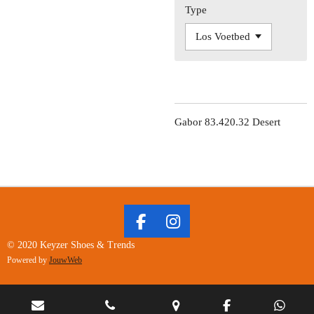
Type
Gabor 83.420.32 Desert
F
I
A
N
© 2020 Keyzer Shoes & Trends
C
S
Powered by
JouwWeb
E
T
B
A
O
G