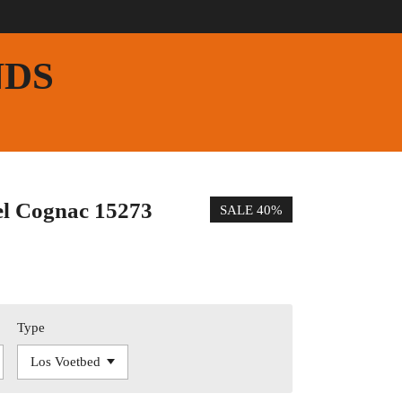
NDS
l Cognac 15273
SALE 40%
Type