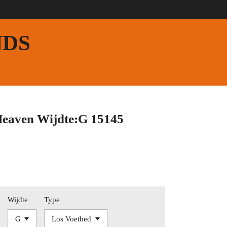
NDS
Heaven Wijdte:G 15145
Wijdte
Type