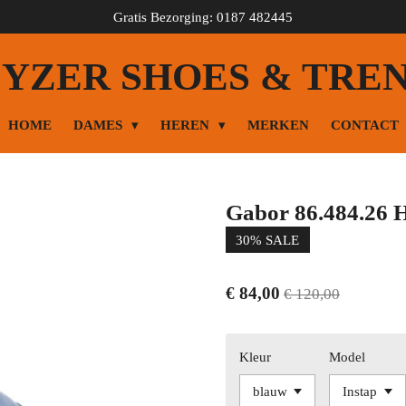
Gratis Bezorging: 0187 482445
YZER SHOES & TRE
HOME
DAMES
HEREN
MERKEN
CONTACT
Gabor 86.484.26 
30% SALE
€ 84,00
€ 120,00
Kleur
Model