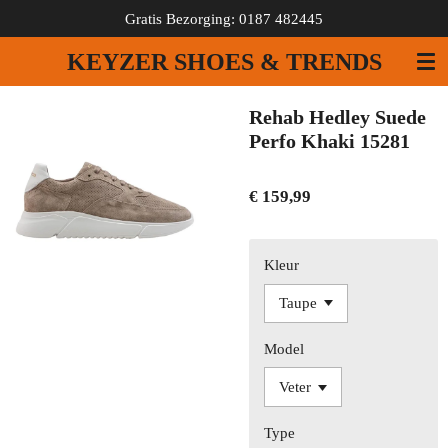
Gratis Bezorging: 0187 482445
Ga
direct
KEYZER SHOES & TRENDS
naar
de
hoofdinhoud
Rehab Hedley Suede
Perfo Khaki 15281
€ 159,99
Kleur
Model
Type