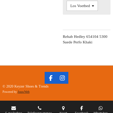
Rehab Hedley 654104 5300
Suede Perfo Khaki
F
I
A
N
© 2020 Keyzer Shoes & Trends
C
S
Powered by
JouwWeb
E
T
B
A
O
G
E-mailadres
Telefoonnummer
Kaart
Facebook
WhatsApp